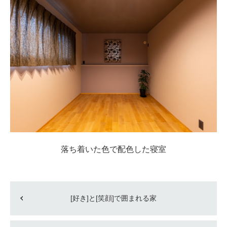
落ち着いた色で配色した寝室
[好き]と[笑顔]で囲まれる家