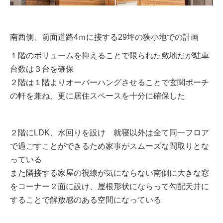
南西側、前面道路4ｍに接する29坪の狭小地での計画
１階のボリュームを抑えることで限られた敷地だが駐車
台数は３台を確保
２階は１階よりオーバーハングさせることで玄関ポーチ
の軒を兼ね、更に居住スペースを十分に確保した
２階にLDK、水回りを設け 就寝以外は全て同一フロア
で過ごすことができるため家事がスムーズな間取りとな
っている
また隣接する家屋の視線が気にならない南側に大きな窓
をコーナー２面に設け、屋根形状にならって勾配天井に
することで解放感のある空間になっている