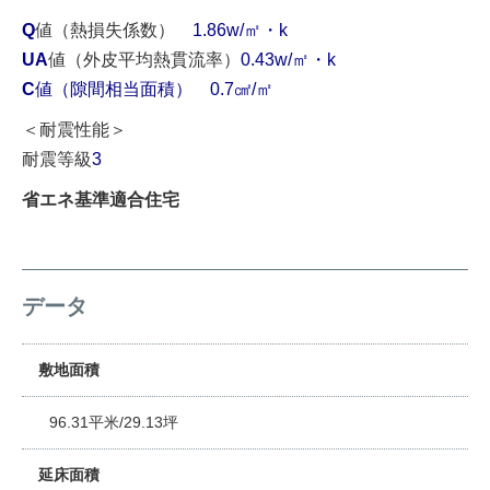
Q
値（熱損失係数）
1.86w/㎡・k
UA
値（外皮平均熱貫流率）
0.43w/㎡・k
C
値（隙間相当面積） 0.7㎠/㎡
＜耐震性能＞
耐震等級
3
省エネ基準適合住宅
データ
敷地面積
96.31平米/29.13坪
延床面積